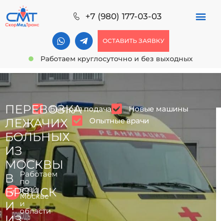
+7 (980) 177-03-03
ОСТАВИТЬ ЗАЯВКУ
Работаем круглосуточно и без выходных
ПЕРЕВОЗКА
Быстрая подача
Новые машины
Опытные врачи
ЛЕЖАЧИХ
БОЛЬНЫХ
ИЗ
МОСКВЫ
Работаем
В
по
всей
БРЯНСК
Москве
И
и
области
ИЗ