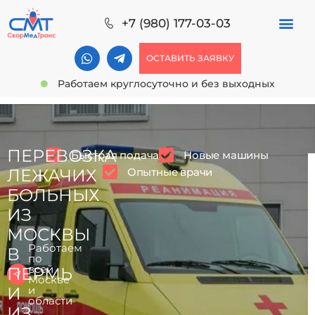
+7 (980) 177-03-03
ОСТАВИТЬ ЗАЯВКУ
Работаем круглосуточно и без выходных
ПЕРЕВОЗКА
Быстрая подача
Новые машины
Опытные врачи
ЛЕЖАЧИХ
БОЛЬНЫХ
ИЗ
МОСКВЫ
Работаем
В
по
всей
ПЕРМЬ
Москве
И
и
области
ИЗ