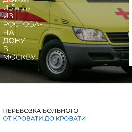
и
И
области
ИЗ
РОСТОВА-
НА-
ДОНУ
В
МОСКВУ
ПЕРЕВОЗКА БОЛЬНОГО
ОТ КРОВАТИ ДО КРОВАТИ