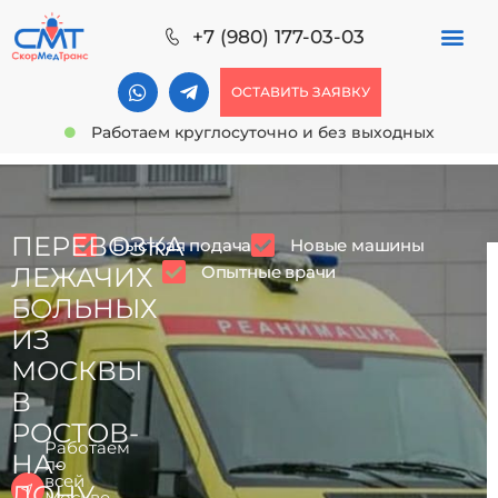
+7 (980) 177-03-03
ОСТАВИТЬ ЗАЯВКУ
Работаем круглосуточно и без выходных
ПЕРЕВОЗКА
Быстрая подача
Новые машины
Опытные врачи
ЛЕЖАЧИХ
БОЛЬНЫХ
ИЗ
МОСКВЫ
В
РОСТОВ-
Работаем
НА-
по
всей
ДОНУ
Москве