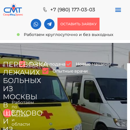
+7 (980) 177-03-03
ОСТАВИТЬ ЗАЯВКУ
Работаем круглосуточно и без выходных
ПЕРЕВОЗКА
Быстрая подача
Новые машины
Опытные врачи
ЛЕЖАЧИХ
БОЛЬНЫХ
ИЗ
МОСКВЫ
Работаем
В
по
всей
ЩЁЛКОВО
Москве
И
и
области
ИЗ