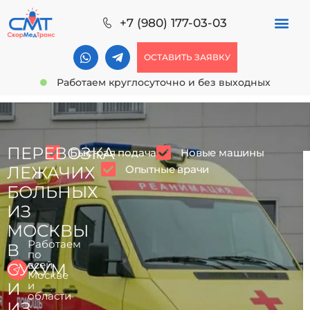
+7 (980) 177-03-03
ОСТАВИТЬ ЗАЯВКУ
Работаем круглосуточно и без выходных
ПЕРЕВОЗКА
Быстрая подача
Новые машины
Опытные врачи
ЛЕЖАЧИХ
БОЛЬНЫХ
ИЗ
МОСКВЫ
Работаем
В
по
всей
СУХУМ
Москве
И
и
области
ИЗ