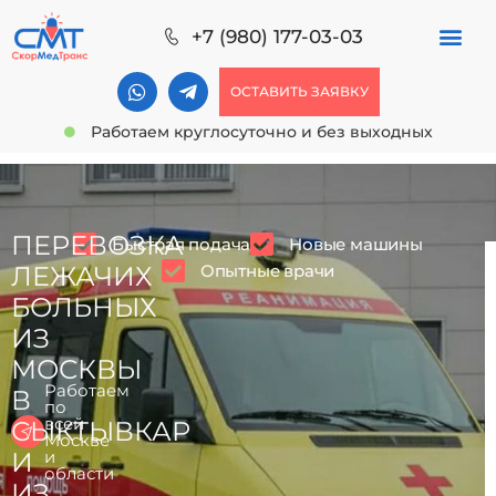
+7 (980) 177-03-03
ОСТАВИТЬ ЗАЯВКУ
Работаем круглосуточно и без выходных
ПЕРЕВОЗКА
Быстрая подача
Новые машины
Опытные врачи
ЛЕЖАЧИХ
БОЛЬНЫХ
ИЗ
МОСКВЫ
Работаем
В
по
всей
СЫКТЫВКАР
Москве
И
и
области
ИЗ