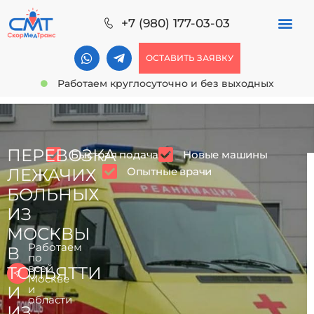
+7 (980) 177-03-03
ОСТАВИТЬ ЗАЯВКУ
Работаем круглосуточно и без выходных
ПЕРЕВОЗКА
Быстрая подача
Новые машины
Опытные врачи
ЛЕЖАЧИХ
БОЛЬНЫХ
ИЗ
МОСКВЫ
Работаем
В
по
всей
ТОЛЬЯТТИ
Москве
И
и
области
ИЗ