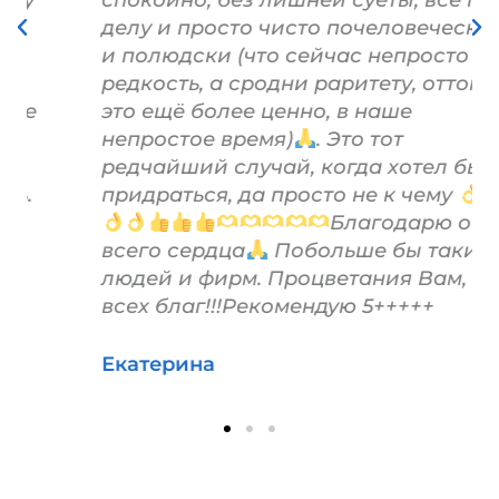
спокойно, без лишней суеты, всё по
делу и просто чисто почеловечески
и полюдски (что сейчас непросто
редкость, а сродни раритету, оттого
это ещё более ценно, в наше
непростое время)
. Это тот
редчайший случай, когда хотел бы
придраться, да просто не к чему
Благодарю от
всего сердца
Побольше бы таких
людей и фирм. Процветания Вам, и
всех благ!!!Рекомендую 5+++++
Екатерина