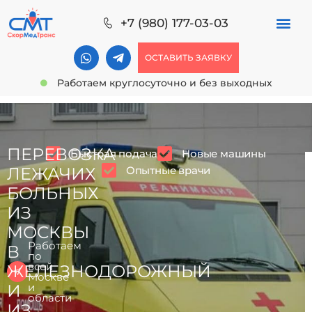
+7 (980) 177-03-03
ОСТАВИТЬ ЗАЯВКУ
Работаем круглосуточно и без выходных
ПЕРЕВОЗКА
Быстрая подача
Новые машины
Опытные врачи
ЛЕЖАЧИХ
БОЛЬНЫХ
ИЗ
МОСКВЫ
Работаем
В
по
всей
ЖЕЛЕЗНОДОРОЖНЫЙ
Москве
И
и
области
ИЗ